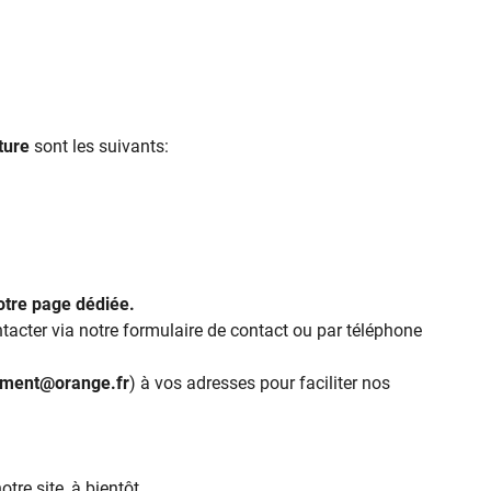
ciales à
ment en
ture
sont les suivants:
otre page dédiée.
tacter via notre formulaire de contact ou par téléphone
ement@orange.fr
) à vos adresses pour faciliter nos
re site, à bientôt.