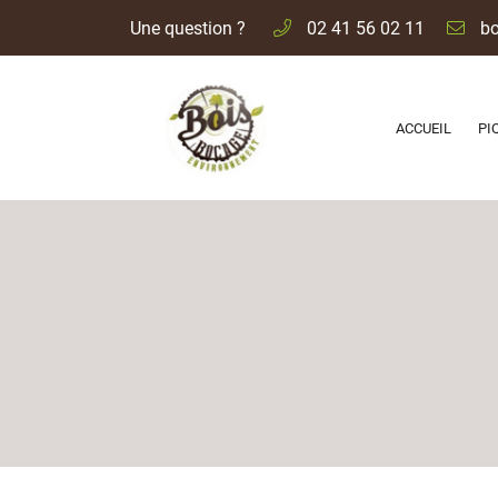
Une question ?
02 41 56 02 11
ZI Les Landes Fleuries
49600 ANDREZE
02 41 56 02 11
ACCUEIL
PI
Adresse email de réception
