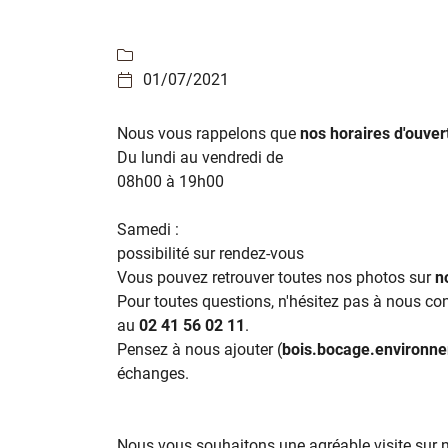
Recopier le code ci-contre

Rafraîchir le captcha


01/07/2021

En cochant cette case, vous consentez à recevoir nos propositions commer
l'adresse email indiqué ci-dessus. Vous pouvez vous désinscrire à tout mo
utilisant
le formulaire de désinscription
.
Nous vous rappelons que
nos horaires d'ouver
Du lundi au vendredi de
Inscription
08h00 à 19h00
Samedi :
possibilité sur rendez-vous
Vous pouvez retrouver toutes nos photos sur
n
Pour toutes questions, n'hésitez pas à nous con
au
02 41 56 02 11
.
Pensez à nous ajouter (
bois.bocage.environn
échanges.
Nous vous souhaitons une agréable visite sur not