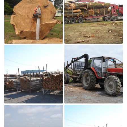
En cochant cette case, vous consentez à recevoir nos propositions commerciales à
l'adresse email indiqué ci-dessus. Vous pouvez vous désinscrire à tout moment en
utilisant
le formulaire de désinscription
.
Inscription

Agrandir la photo
Une question 
ACCUEIL
ET BOIS DE CHAUFFAGE
02 41 56 02 1
T TRAVAUX FORESTIERS
