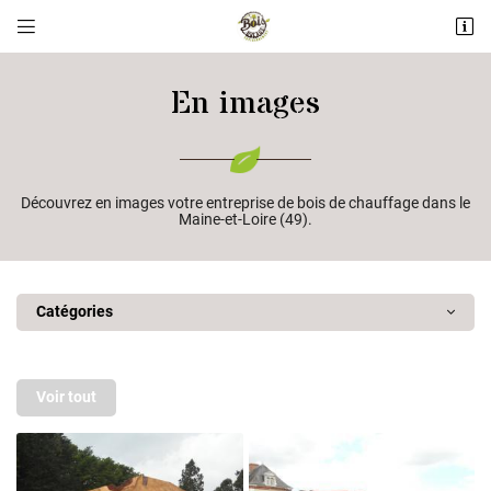


ZI Les Landes Fleuries
49600 ANDREZE
En images
02 41 56 02 11
Découvrez en images votre entreprise de bois de chauffage dans le
Maine-et-Loire (49).
Catégories
Adresse email de réception

Voir tout
Recopier le code ci-contre

Rafraîchir le captcha
