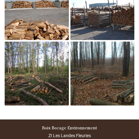
S RÉALISATIONS
Agrandir la photo
AVIS
Restez infor
ACTUALITÉS
Inscription Newsl
CONTACT

Agrandir la photo
Bois Bocage Environnement

ZI Les Landes Fleuries